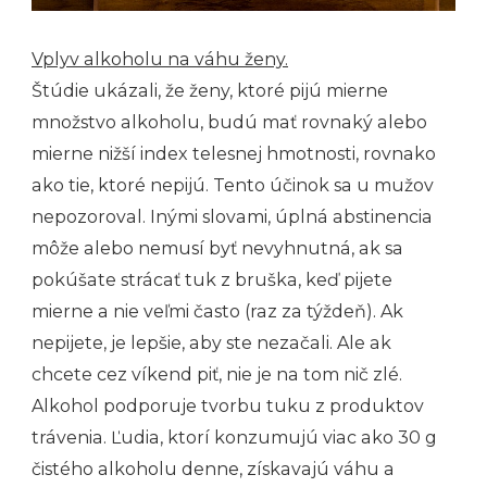
Vplyv alkoholu na váhu ženy.
Štúdie ukázali, že ženy, ktoré pijú mierne
množstvo alkoholu, budú mať rovnaký alebo
mierne nižší index telesnej hmotnosti, rovnako
ako tie, ktoré nepijú. Tento účinok sa u mužov
nepozoroval. Inými slovami, úplná abstinencia
môže alebo nemusí byť nevyhnutná, ak sa
pokúšate strácať tuk z bruška, keď pijete
mierne a nie veľmi často (raz za týždeň). Ak
nepijete, je lepšie, aby ste nezačali. Ale ak
chcete cez víkend piť, nie je na tom nič zlé.
Alkohol podporuje tvorbu tuku z produktov
trávenia. Ľudia, ktorí konzumujú viac ako 30 g
čistého alkoholu denne, získavajú váhu a