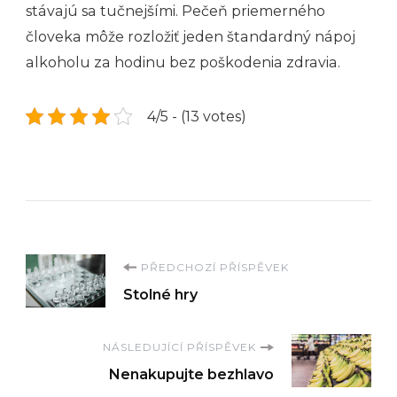
stávajú sa tučnejšími. Pečeň priemerného
človeka môže rozložiť jeden štandardný nápoj
alkoholu za hodinu bez poškodenia zdravia.
4/5 - (13 votes)
Navigace
PŘEDCHOZÍ PŘÍSPĚVEK
Stolné hry
příspěvku
NÁSLEDUJÍCÍ PŘÍSPĚVEK
Nenakupujte bezhlavo