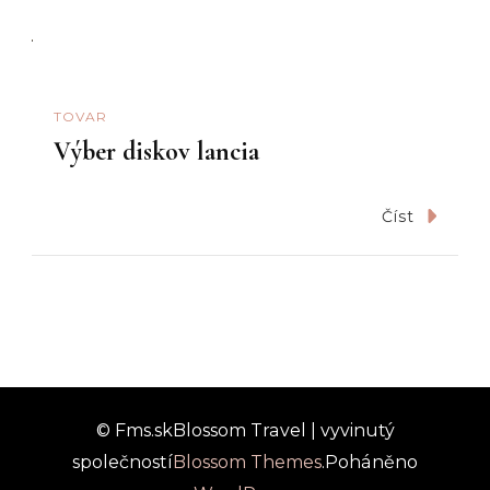
TOVAR
Výber diskov lancia
Číst
© Fms.sk
Blossom Travel | vyvinutý
společností
Blossom Themes
.Poháněno