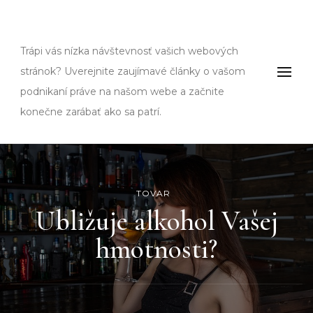
Fms
Trápi vás nízka návštevnosť vašich webových
stránok? Uverejnite zaujímavé články o vašom
podnikaní práve na našom webe a začnite
konečne zarábať ako sa patrí.
TOVAR
Ubližuje alkohol Vašej
hmotnosti?