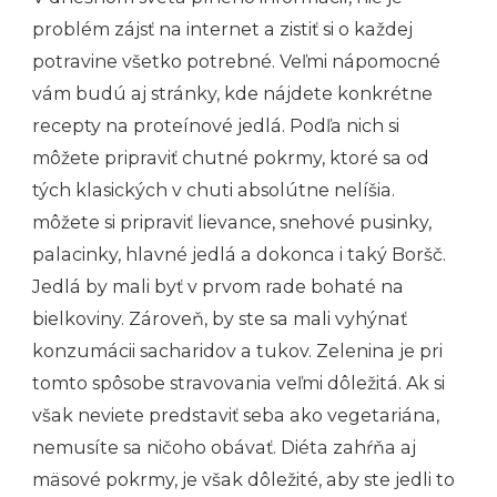
problém zájsť na internet a zistiť si o každej
potravine všetko potrebné. Veľmi nápomocné
vám budú aj stránky, kde nájdete konkrétne
recepty na proteínové jedlá. Podľa nich si
môžete pripraviť chutné pokrmy, ktoré sa od
tých klasických v chuti absolútne nelíšia.
môžete si pripraviť lievance, snehové pusinky,
palacinky, hlavné jedlá a dokonca i taký
Boršč
.
Jedlá by mali byť v prvom rade bohaté na
bielkoviny. Zároveň, by ste sa mali vyhýnať
konzumácii sacharidov a tukov. Zelenina je pri
tomto spôsobe stravovania veľmi dôležitá. Ak si
však neviete predstaviť seba ako vegetariána,
nemusíte sa ničoho obávať. Diéta zahŕňa aj
mäsové pokrmy, je však dôležité, aby ste jedli to