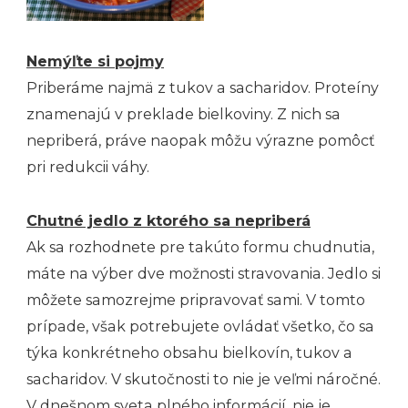
Nemýľte si pojmy
Priberáme najmä z tukov a sacharidov. Proteíny
znamenajú v preklade bielkoviny. Z nich sa
nepriberá, práve naopak môžu výrazne pomôcť
pri redukcii váhy.
Chutné jedlo z ktorého sa nepriberá
Ak sa rozhodnete pre takúto formu chudnutia,
máte na výber dve možnosti stravovania. Jedlo si
môžete samozrejme pripravovať sami. V tomto
prípade, však potrebujete ovládať všetko, čo sa
týka konkrétneho obsahu bielkovín, tukov a
sacharidov. V skutočnosti to nie je veľmi náročné.
V dnešnom sveta plného informácií, nie je