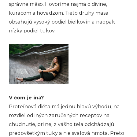
správne mäso. Hovoríme najmä o divine,
kuracom a hovädzom. Tieto druhy mäsa
obsahujú vysoký podiel bielkovín a naopak
nízky podiel tukov.
V čom je iná?
Proteínová diéta má jednu hlavú výhodu, na
rozdiel od iných zaručených receptov na
chudnutie, pri nej z vášho tela odchádzajú
predovšetkým tuky a nie svalová hmota. Preto