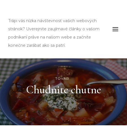
Fms
Trápi vás nízka návštevnosť vašich webových
stránok? Uverejnite zaujímavé články o vašom
podnikaní práve na našom webe a začnite
konečne zarábať ako sa patrí.
TOVAR
Chudnite chutne