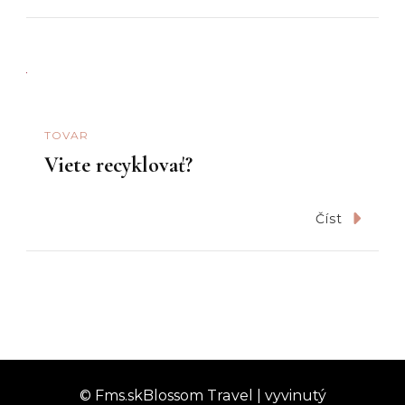
TOVAR
Viete recyklovať?
Číst
© Fms.sk
Blossom Travel | vyvinutý