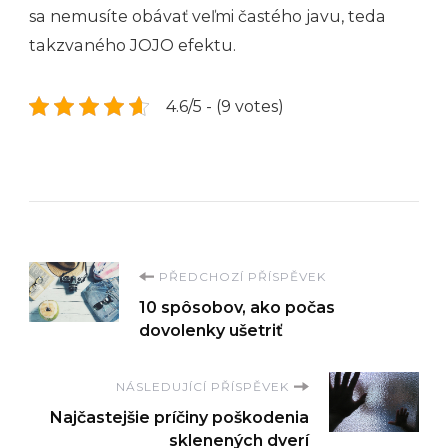
sa nemusíte obávať veľmi častého javu, teda
takzvaného JOJO efektu.
4.6/5 - (9 votes)
Navigace
PŘEDCHOZÍ PŘÍSPĚVEK
10 spôsobov, ako počas
příspěvku
dovolenky ušetriť
NÁSLEDUJÍCÍ PŘÍSPĚVEK
Najčastejšie príčiny poškodenia
sklenených dverí