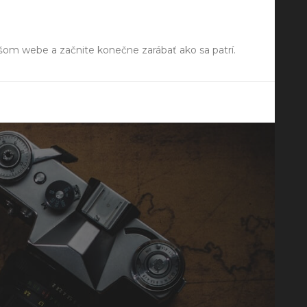
ašom webe a začnite konečne zarábať ako sa patrí.