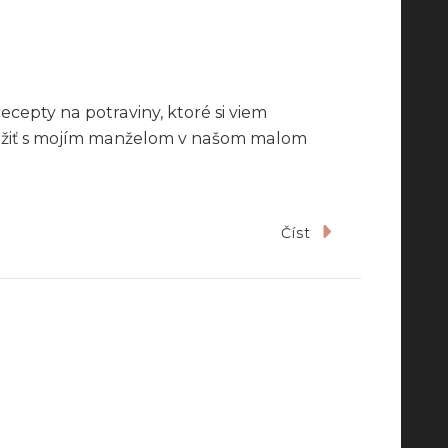
epty na potraviny, ktoré si viem
em žiť s mojím manželom v našom malom
Číst