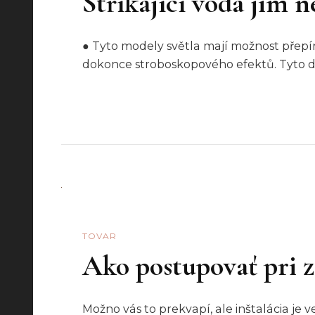
Stříkající voda jim n
● Tyto modely světla mají možnost přep
dokonce stroboskopového efektů. Tyto druh
TOVAR
Ako postupovať pri z
Možno vás to prekvapí, ale inštalácia je