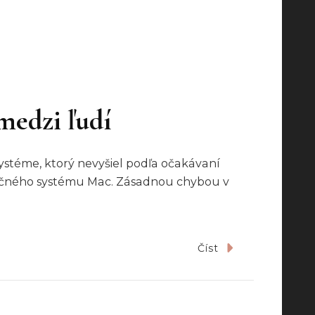
medzi ľudí
stéme, ktorý nevyšiel podľa očakávaní
eračného systému Mac. Zásadnou chybou v
Číst