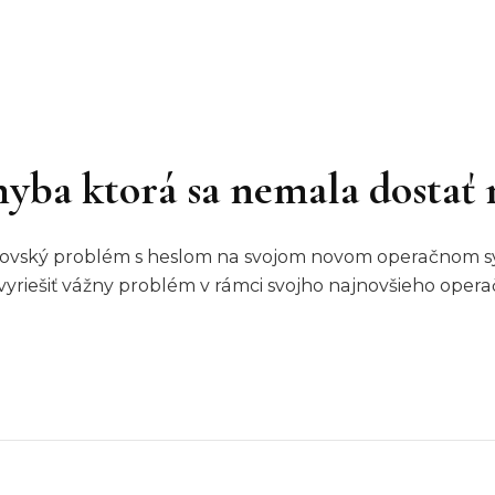
hyba ktorá sa nemala dostať 
brovský problém s heslom na svojom novom operačnom sy
 vyriešiť vážny problém v rámci svojho najnovšieho op