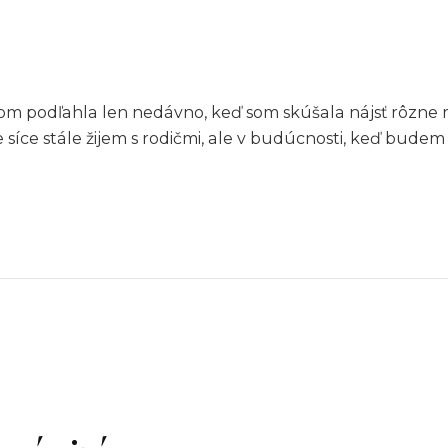
 podľahla len nedávno, keď som skúšala nájsť rôzne rec
síce stále žijem s rodičmi, ale v budúcnosti, keď bud