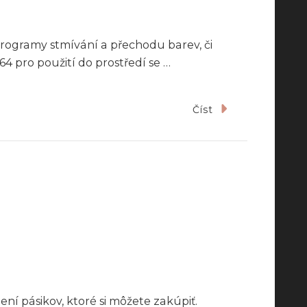
rogramy stmívání a přechodu barev, či
64 pro použití do prostředí se …
Číst
ní pásikov, ktoré si môžete zakúpiť.