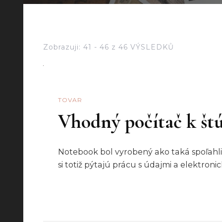
Zobrazuji: 41 - 46 z 46 VÝSLEDKŮ
TOVAR
Vhodný počítač k štú
Notebook bol vyrobený ako taká spoľahliv
si totiž pýtajú prácu s údajmi a elektron