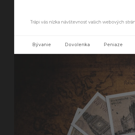
Trápi vás nízka návštevnosť vašich webových strá
Bývanie
Dovolenka
Peniaze