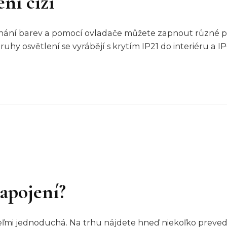
ení cizí
ínání barev a pomocí ovladače můžete zapnout různé p
y osvětlení se vyrábějí s krytím IP21 do interiéru a IP
apojení?
 veľmi jednoduchá. Na trhu nájdete hneď niekoľko prevede