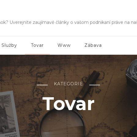
Fms
nok? Uverejnite zaujímavé články o vašom podnikaní práve na n
Služby
Tovar
Www
Zábava
KATEGORIE
Tovar