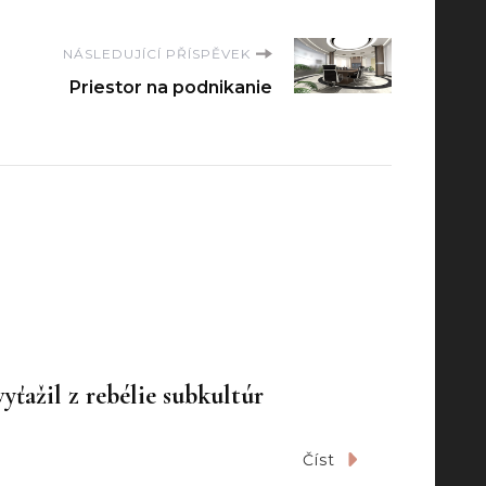
NÁSLEDUJÍCÍ PŘÍSPĚVEK
Priestor na podnikanie
yťažil z rebélie subkultúr
Číst