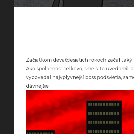
Začiatkom deväťdesiatich rokoch začal taký sp
Ako spoločnosť celkovo, sme si to uvedomili 
vypovedal najvplyvnejší boss podsvietia, sa
dávnejšie.