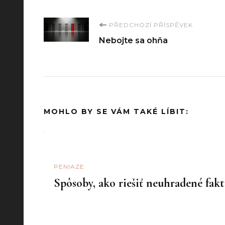
Navigace
PŘEDCHOZÍ PŘÍSPĚVEK
Nebojte sa ohňa
příspěvku
MOHLO BY SE VÁM TAKÉ LÍBIT:
PENIAZE
Spôsoby, ako riešiť neuhradené fak