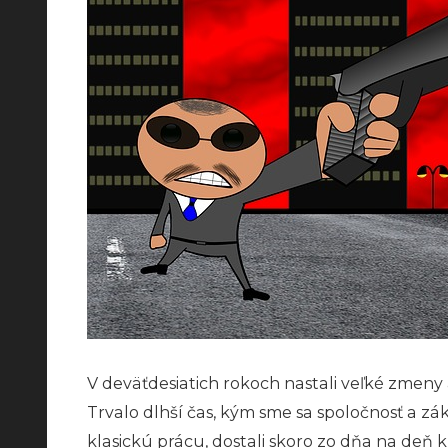
V deväťdesiatich rokoch nastali veľké zmeny
Trvalo dlhší čas, kým sme sa spoločnosť a zák
klasickú prácu, dostali skoro zo dňa na deň 