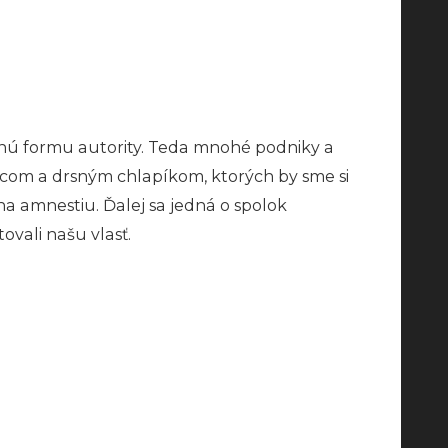
silnú formu autority. Teda mnohé podniky a
vcom a drsným chlapíkom, ktorých by sme si
 na amnestiu. Ďalej sa jedná o spolok
vali našu vlasť.