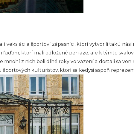
í veksláci a športoví zápasníci, ktorí vytvorili takú ná
ľuďom, ktorí mali odložené peniaze, ale k týmto svalo
že mnohí z nich boli dlhé roky vo väzení a dostali sa von
portových kulturistov, ktorí sa kedysi aspoň reprezento