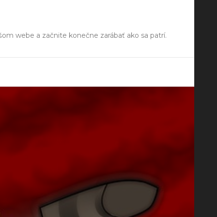
ašom webe a začnite konečne zarábať ako sa patrí.