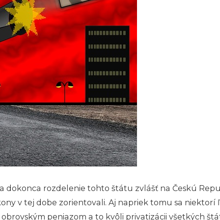
 a dokonca rozdelenie tohto štátu zvlášť na Českú Repu
ony v tej dobe zorientovali. Aj napriek tomu sa niektorí 
k obrovským peniazom a to kvôli privatizácii všetkých š