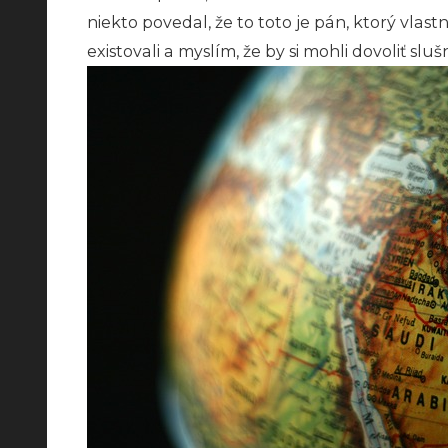
niekto povedal, že to toto je pán, ktorý vlast
existovali a myslím, že by si mohli dovoliť s