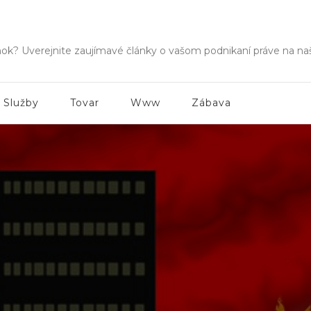
Fms
nok? Uverejnite zaujímavé články o vašom podnikaní práve na n
Služby
Tovar
Www
Zábava