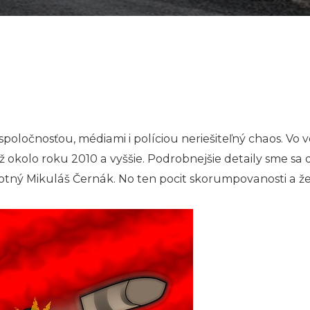
oločnosťou, médiami i políciou neriešiteľný chaos. Vo v
až okolo roku 2010 a vyššie. Podrobnejšie detaily sme s
motný Mikuláš Černák. No ten pocit skorumpovanosti a že