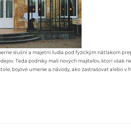
merne slušní a majetní ľudia pod fyzickým nátlakom prepí
ejov. Teda podniky mali nových majiteľov, ktorí však ni
štole, bojové umenie a návody, ako zastrašovať alebo v 