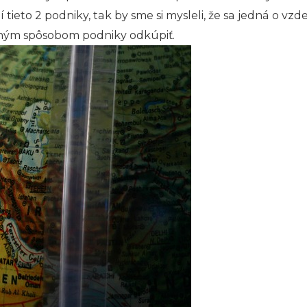
ní tieto 2 podniky, tak by sme si mysleli, že sa jedná o v
lušným spôsobom podniky odkúpiť.