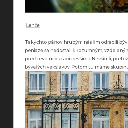
Lenže
.
Takýchto pánov hrubým násilím odradili býval
peniaze sa nedostali k rozumným, vzdelaným 
pred revolúciou ani nevšimli. Nevšimli, preto
bývalých vekslákov. Potom tu máme skupinu š