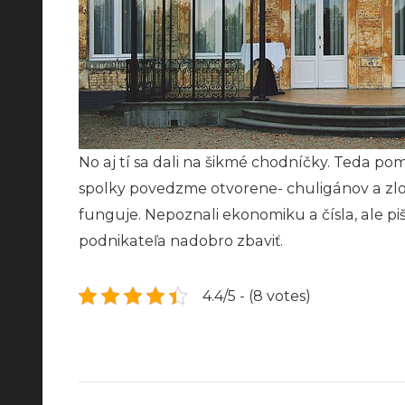
No aj tí sa dali na šikmé chodníčky. Teda po
spolky povedzme otvorene- chuligánov a zlod
funguje. Nepoznali ekonomiku a čísla, ale pi
podnikateľa nadobro zbaviť.
4.4/5 - (8 votes)