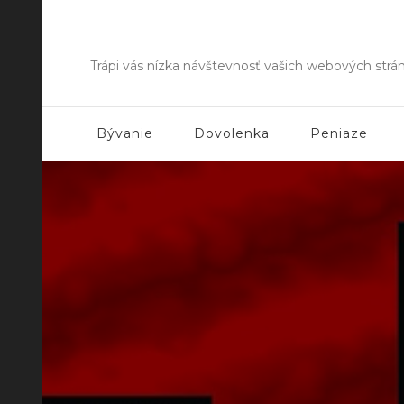
Trápi vás nízka návštevnosť vašich webových strá
Bývanie
Dovolenka
Peniaze