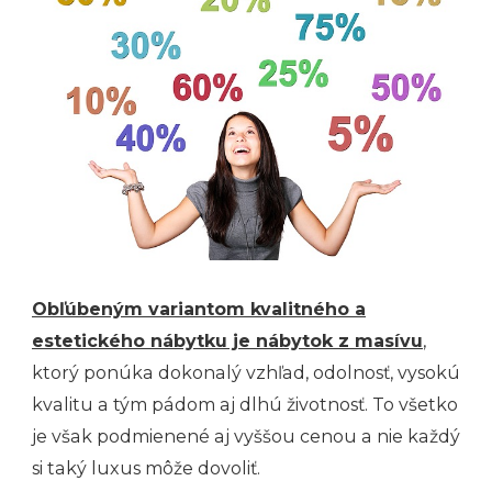
Obľúbeným variantom kvalitného a
estetického nábytku je nábytok z masívu
,
ktorý ponúka dokonalý vzhľad, odolnosť, vysokú
kvalitu a tým pádom aj dlhú životnosť. To všetko
je však podmienené aj vyššou cenou a nie každý
si taký luxus môže dovoliť.