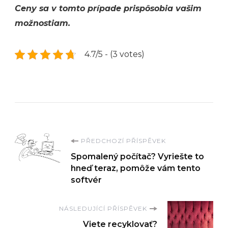
Ceny sa v tomto prípade prispôsobia vašim
možnostiam.
4.7/5 - (3 votes)
Navigace
PŘEDCHOZÍ PŘÍSPĚVEK
Spomalený počítač? Vyriešte to
příspěvku
hneď teraz, pomôže vám tento
softvér
NÁSLEDUJÍCÍ PŘÍSPĚVEK
Viete recyklovať?