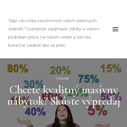
Fms
Trápi vás nízka návštevnosť vašich webových
stránok? Uverejnite zaujímavé články o vašom
podnikaní práve na našom webe a začnite
konečne zarábať ako sa patrí.
TOVAR
Chcete kvalitný masívny
nábytok? Skúste výpredaj