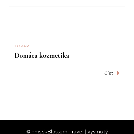
TOVAR
Domáca kozmetika
Číst
© Fms.sk
Blossom Travel | vyvinutý