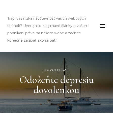
Fms
Trápi vás nízka návštevnosť vašich webových
stránok? Uverejnite zaujímavé články o vašom
podnikaní práve na našom webe a začnite
konečne zarábať ako sa patrí.
DOVOLENKA
Odožeňte depresiu
dovolenkou