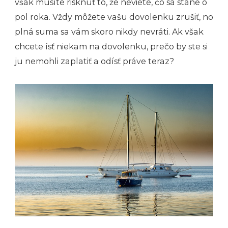
však musíte risknúť to, že neviete, čo sa stane o
pol roka. Vždy môžete vašu dovolenku zrušiť, no
plná suma sa vám skoro nikdy nevráti. Ak však
chcete ísť niekam na dovolenku, prečo by ste si
ju nemohli zaplatiť a odísť práve teraz?