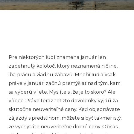
Pre niektorých ľudí znamená január len
zabehnutý kolotoč, ktorý neznamená nič iné,
iba prácu a žiadnu zábavu. Mnohí ľudia však
práve v januári začnú premýšľať nad tým, kam
sa vyberú v lete. Myslíte si, že je to skoro? Ale
vôbec. Práve teraz totižto dovolenky vyjdú za
skutočne neuveriteľné ceny. Keď objednávate
zájazdy s predstihom, môžete si byť takmer istý,
že vychytáte neuveriteľne dobré ceny. Občas