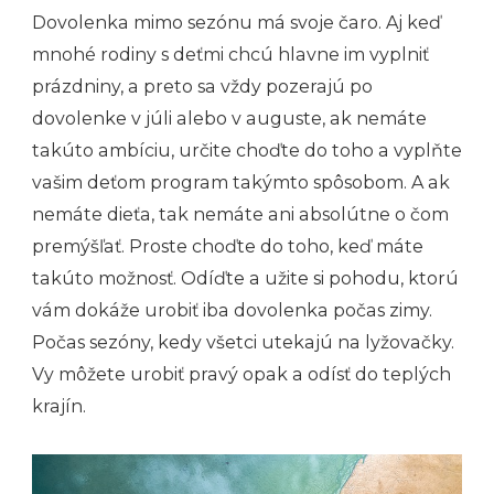
Dovolenka mimo sezónu má svoje čaro. Aj keď
mnohé rodiny s deťmi chcú hlavne im vyplniť
prázdniny, a preto sa vždy pozerajú po
dovolenke v júli alebo v auguste, ak nemáte
takúto ambíciu, určite choďte do toho a vyplňte
vašim deťom program takýmto spôsobom. A ak
nemáte dieťa, tak nemáte ani absolútne o čom
premýšľať. Proste choďte do toho, keď máte
takúto možnosť. Odíďte a užite si pohodu, ktorú
vám dokáže urobiť iba dovolenka počas zimy.
Počas sezóny, kedy všetci utekajú na lyžovačky.
Vy môžete urobiť pravý opak a odísť do teplých
krajín.