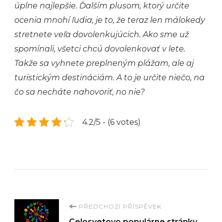
úplne najlepšie. Ďalším plusom, ktorý určite
ocenia mnohí ľudia, je to, že teraz len málokedy
stretnete veľa dovolenkujúcich. Ako sme už
spomínali, všetci chcú dovolenkovať v lete.
Takže sa vyhnete preplneným plážam, ale aj
turistickým destináciám. A to je určite niečo, na
čo sa necháte nahovoriť, no nie?
4.2/5 - (6 votes)
Navigace
PŘEDCHOZÍ PŘÍSPĚVEK
Celosvetovo populárne stránky