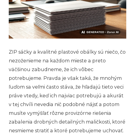
ZIP sáčky a kvalitné plastové obálky sú niečo, čo
nezoženieme na každom mieste a preto
väčšinou zabudneme, že ich vôbec
potrebujeme. Pravda je však taká, že mnohým
ľuďom sa veľmi často stáva, že hľadajú tieto veci
práve vtedy, keď ich najviac potrebujú a akurát
v tej chvíli nevedia nič podobné nájsť a potom
musíte vymýšľať rôzne provizórne riešenia
zabalenia drobných detailných maličkosti, ktoré
nesmieme stratiť a ktoré potrebujeme uchovať.