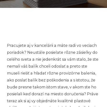
Pracujete aj v kancelárii a máte radi vo veciach
poriadok? Neustále posielate rôzne zásielky do
celého sveta a nie jedenkrát sa vám stalo, že ste
nemali váš balík chceli odoslať a preto ste
museli riešiť a hľadať rôzne provizórne balenia,
ako poslať balík bez poškodenia a s istotou, že
bude presne takom istom stave, v akom ste ho
posielali keď dorazí na miesto doručenia? Práve
teraz ak si aj vy objednáte kvalitné plastové