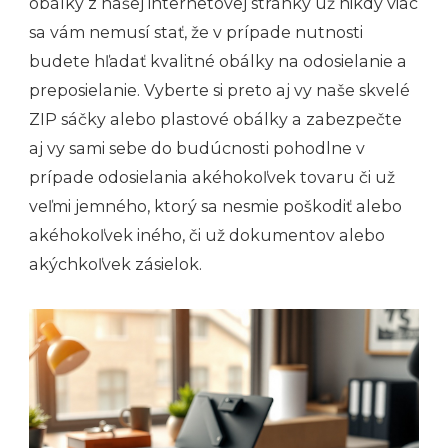
obálky z našej internetovej stránky už nikdy viac
sa vám nemusí stať, že v prípade nutnosti
budete hľadať kvalitné obálky na odosielanie a
preposielanie. Vyberte si preto aj vy naše skvelé
ZIP sáčky alebo plastové obálky a zabezpečte
aj vy sami sebe do budúcnosti pohodlne v
prípade odosielania akéhokoľvek tovaru či už
veľmi jemného, ktorý sa nesmie poškodiť alebo
akéhokoľvek iného, či už dokumentov alebo
akýchkoľvek zásielok.