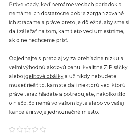
Práve vtedy, keď nemáme veciach poriadok a
nemáme ich dostatočne dobre zorganizované
ich strácame a práve preto je dôležité, aby sme si
dali záležať na tom, kam tieto veci umiestnime,
ak o ne nechceme prísť.
Objednajte si preto aj vy za prehľadne nízku a
veľmi výhodnú akciovú cenu, kvalitné ZIP sáčky
alebo
igelitové obálky
a už nikdy nebudete
musieť riešiť to, kam ste dali niektorú vec, ktorú
práve teraz hľadáte a potrebujete, nakoľko išlo
o niečo, čo nemá vo vašom byte alebo vo vašej
kancelárii svoje jednoznačné miesto.