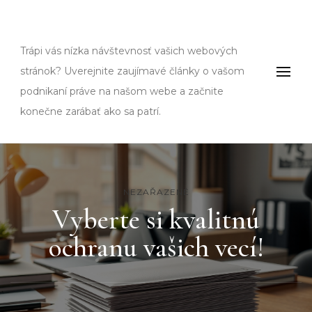
Fms
Trápi vás nízka návštevnosť vašich webových
stránok? Uverejnite zaujímavé články o vašom
podnikaní práve na našom webe a začnite
konečne zarábať ako sa patrí.
NEZAŘAZENÉ
Vyberte si kvalitnú
ochranu vašich vecí!