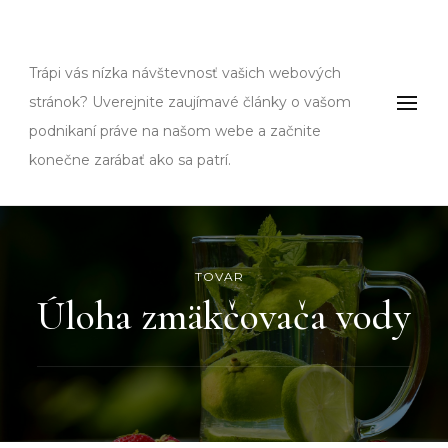
Fms
Trápi vás nízka návštevnosť vašich webových
stránok? Uverejnite zaujímavé články o vašom
podnikaní práve na našom webe a začnite
konečne zarábať ako sa patrí.
TOVAR
Úloha zmäkčovača vody