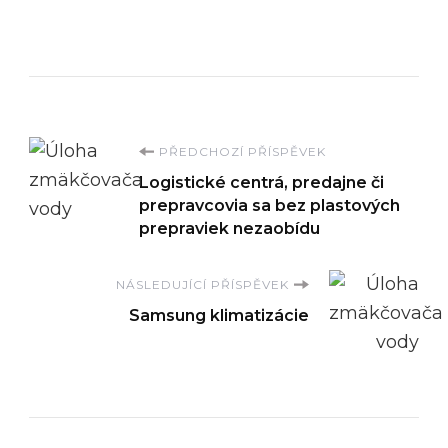
Navigace
PŘEDCHOZÍ PŘÍSPĚVEK
Logistické centrá, predajne či
příspěvku
prepravcovia sa bez plastových
prepraviek nezaobídu
NÁSLEDUJÍCÍ PŘÍSPĚVEK
Samsung klimatizácie