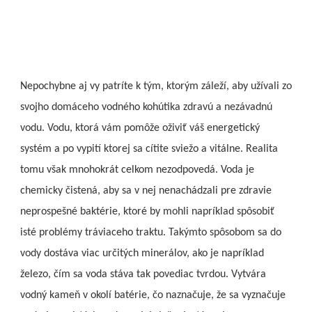
Nepochybne aj vy patríte k tým, ktorým záleží, aby užívali zo
svojho domáceho vodného kohútika zdravú a nezávadnú
vodu. Vodu, ktorá vám pomôže oživiť váš energetický
systém a po vypití ktorej sa cítite sviežo a vitálne. Realita
tomu však mnohokrát celkom nezodpovedá. Voda je
chemicky čistená, aby sa v nej nenachádzali pre zdravie
neprospešné baktérie, ktoré by mohli napríklad spôsobiť
isté problémy tráviaceho traktu. Takýmto spôsobom sa do
vody dostáva viac určitých minerálov, ako je napríklad
železo, čím sa voda stáva tak povediac tvrdou. Vytvára
vodný kameň v okolí batérie, čo naznačuje, že sa vyznačuje