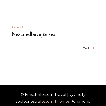
TOVAR
Nezanedbávajte sex
Číst
© Fms.sk
Blossom Travel | vyvinutý
společností
Blossom Themes
.Poháněno