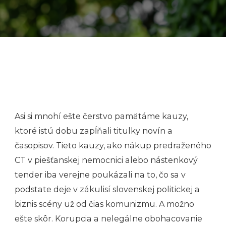
Asi si mnohí ešte čerstvo pamätáme kauzy,
ktoré istú dobu zapĺňali titulky novín a
časopisov. Tieto kauzy, ako nákup predraženého
CT v piešťanskej nemocnici alebo nástenkový
tender iba verejne poukázali na to, čo sa v
podstate deje v zákulisí slovenskej politickej a
biznis scény už od čias komunizmu. A možno
ešte skôr. Korupcia a nelegálne obohacovanie