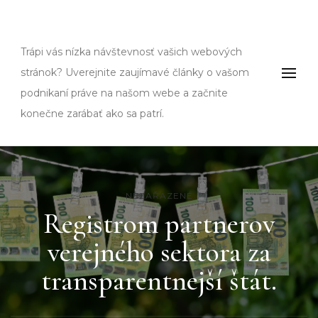
Fms
Trápi vás nízka návštevnosť vašich webových
stránok? Uverejnite zaujímavé články o vašom
podnikaní práve na našom webe a začnite
konečne zarábať ako sa patrí.
NEZAŘAZENÉ
Registrom partnerov
verejného sektora za
transparentnejší štát.