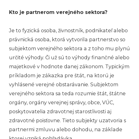
Kto je partnerom verejného sektora?
Je to fyzická osoba, živnostník, podnikateľ alebo
právnická osoba, ktorá vytvorila partnerstvo so
subjektom verejného sektora a z toho mu plynú
určité výhody. Či už sú to výhody finančné alebo
majetkové v hodnote danej zákonom. Typickým
príkladom je zákazka pre štát, na ktorú je
vyhlásené verejné obstarávanie. Subjektom
verejného sektora sa teda rozumie štát, štátne
orgány, orgány verejnej správy, obce, VÚC,
poskytovatelia zdravotnej starostlivosti aj
zdravotné poisťovne. Tieto subjekty uzatvoria s
partnermi zmluvu alebo dohodu, na základe
ktorej vzniká pohľadávka.