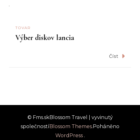
TOVAR
Výber diskov lancia
Číst
© Fms.sk
Blossom Travel | vyvinutý
společností
Blossom Themes
.Poháněno
WordPress
.