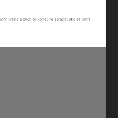
ašom webe a začnite konečne zarábať ako sa patrí.