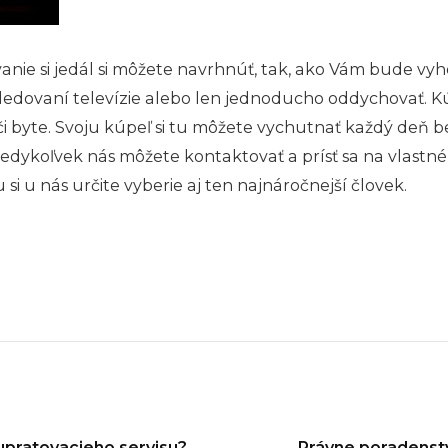
nie si jedál si môžete navrhnúť, tak, ako Vám bude vy
i sledovaní televízie alebo len jednoducho oddychovať. K
i byte. Svoju kúpeľ si tu môžete vychutnať každý deň 
dykoľvek nás môžete kontaktovať a prísť sa na vlastné
si u nás určite vyberie aj ten najnáročnejší človek.
 upratovacieho servisu?
Právne poradenst