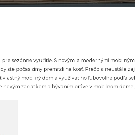
 pre sezónne využitie. S novými a modernými mobilnými
e by ste počas zimy premrzli na kosť. Prečo si neustále 
 vlastný mobilný dom a využívať ho ľubovoľne podľa se
e novým začiatkom a bývaním práve v mobilnom dome, t