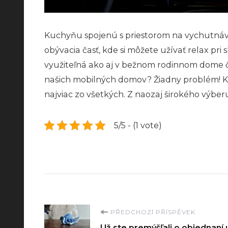
Kuchyňu spojenú s priestorom na vychutnáva
obývacia časť, kde si môžete užívať relax pr
využiteľná ako aj v bežnom rodinnom dome č
našich mobilných domov? Žiadny problém! Ke
najviac zo všetkých. Z naozaj širokého výberu 
5/5 - (1 vote)
Navigace
PŘEDCHOZÍ PŘÍSPĚVEK
Už ste premýšľali o objednaní