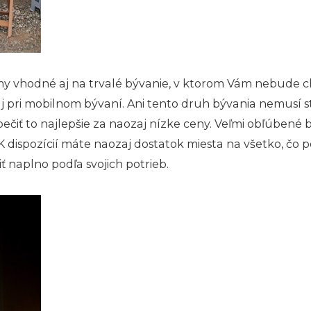
vhodné aj na trvalé bývanie, v ktorom Vám nebude chýb
pri mobilnom bývaní. Ani tento druh bývania nemusí st
ečiť to najlepšie za naozaj nízke ceny.
Veľmi obľúbené b
. K dispozícií máte naozaj dostatok miesta na všetko, č
ť naplno podľa svojich potrieb.