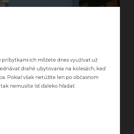
 príbytkami ich môžete dnes využívať už
zajednávať drahé ubytovania na kolesách, keď
ba. Pokiaľ však netúžite len po občasnom
ak nemusíte ísť ďaleko hľadať.