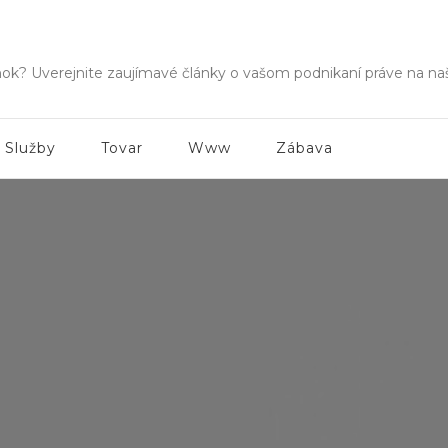
Fms
nok? Uverejnite zaujímavé články o vašom podnikaní práve na n
Služby
Tovar
Www
Zábava