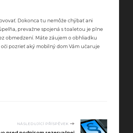
hovovať. Dokonca tu nemôže chýbať ani
úpeľňa, prevažne spojená s toaletou je plne
bez obmedzení.
Máte záujem o obhliadku
 oči pozrieť aký mobilný dom Vám učaruje
NÁSLEDUJÍCÍ PŘÍSPĚVEK
vo pred podpisom rezervačnej