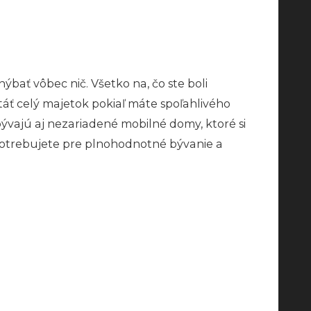
ať vôbec nič. Všetko na, čo ste boli
áť celý majetok pokiaľ máte spoľahlivého
ývajú aj nezariadené mobilné domy, ktoré si
o potrebujete pre plnohodnotné bývanie a