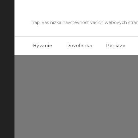
Trápi vás nízka návštevnosť vašich webových strá
Bývanie
Dovolenka
Peniaze