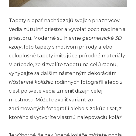
Tapety si opäť nachádzajú svojich priaznivcov.
Vedia zútulniť priestor a vyvolať pocit naplnenia
priestoru. Moderné sú hlavne
geometrické 3D
vzory
, foto tapety s motívom prírody alebo
celoplošné tapety imitujúce prírodné materiály.
V prípade, že si zvolíte tapetu na celú stenu,
vyhýbajte sa ďalším nástenným dekoráciám.
Nástenné koláže
z rodinných fotografií alebo z
ciest po svete vedia zmeniť dizajn celej
miestnosti. Môžete zvoliť variant zo
zarámovaných fotografií alebo si zakúpiť set, z
ktorého si vytvoríte vlastnú nalepovaciu koláž.
Je výborné, že zakúpené koláže môžete podľa