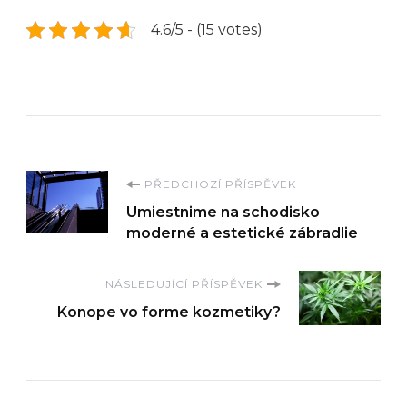
4.6/5 - (15 votes)
Navigace
PŘEDCHOZÍ PŘÍSPĚVEK
Umiestnime na schodisko
příspěvku
moderné a estetické zábradlie
NÁSLEDUJÍCÍ PŘÍSPĚVEK
Konope vo forme kozmetiky?