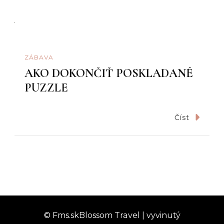
ZÁBAVA
AKO DOKONČIŤ POSKLADANÉ
PUZZLE
Číst
© Fms.sk
Blossom Travel | vyvinutý