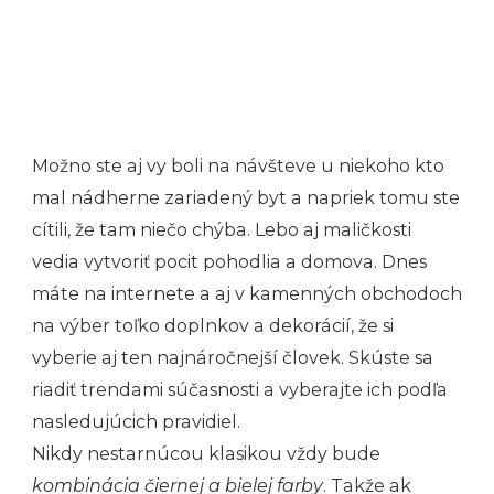
Možno ste aj vy boli na návšteve u niekoho kto
mal nádherne zariadený byt a napriek tomu ste
cítili, že tam niečo chýba. Lebo aj
maličkosti
vedia vytvoriť pocit pohodlia
a domova. Dnes
máte na internete a aj v kamenných obchodoch
na výber toľko doplnkov a dekorácií, že si
vyberie aj ten najnáročnejší človek. Skúste sa
riadiť trendami súčasnosti a vyberajte ich podľa
nasledujúcich pravidiel.
Nikdy nestarnúcou klasikou vždy bude
kombinácia čiernej a bielej farby
. Takže ak