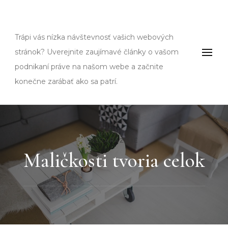
Fms
Trápi vás nízka návštevnosť vašich webových
stránok? Uverejnite zaujímavé články o vašom
podnikaní práve na našom webe a začnite
konečne zarábať ako sa patrí.
NEZAŘAZENÉ
Maličkosti tvoria celok