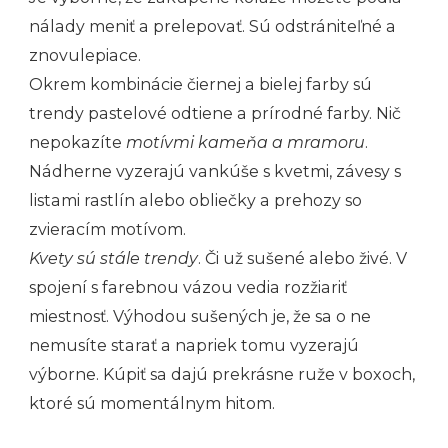
nálady meniť a prelepovať. Sú odstrániteľné a
znovulepiace.
Okrem kombinácie čiernej a bielej farby sú
trendy pastelové odtiene a prírodné farby. Nič
nepokazíte
motívmi kameňa a mramoru
.
Nádherne vyzerajú vankúše s kvetmi, závesy s
listami rastlín alebo obliečky a prehozy so
zvieracím motívom.
Kvety sú stále trendy
. Či už sušené alebo živé. V
spojení s farebnou vázou vedia rozžiariť
miestnosť. Výhodou sušených je, že sa o ne
nemusíte starať a napriek tomu vyzerajú
výborne. Kúpiť sa dajú prekrásne ruže v boxoch,
ktoré sú momentálnym hitom.