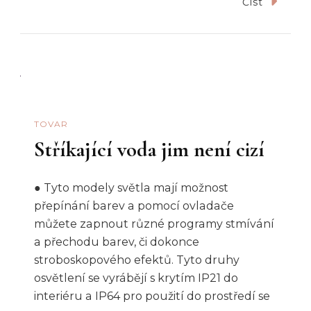
Číst
TOVAR
Stříkající voda jim není cizí
● Tyto modely světla mají možnost
přepínání barev a pomocí ovladače
můžete zapnout různé programy stmívání
a přechodu barev, či dokonce
stroboskopového efektů. Tyto druhy
osvětlení se vyrábějí s krytím IP21 do
interiéru a IP64 pro použití do prostředí se