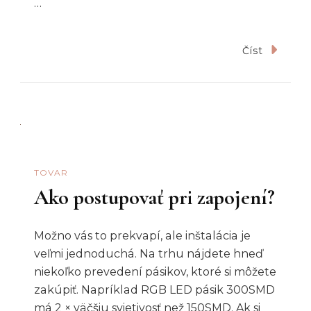
…
Číst
TOVAR
Ako postupovať pri zapojení?
Možno vás to prekvapí, ale inštalácia je
veľmi jednoduchá. Na trhu nájdete hneď
niekoľko prevedení pásikov, ktoré si môžete
zakúpiť. Napríklad RGB LED pásik 300SMD
má 2 × väčšiu svietivosť než 150SMD. Ak si