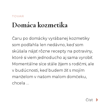
TOVAR
Domáca kozmetika
Čaru po domácky vyrábanej kozmetiky
som podľahla len nedávno, keď som
skúšala nájsť rôzne recepty na potraviny,
ktoré si viem jednoducho aj sama vyrobiť.
Momentálne síce stále žijem s rodičmi, ale
v budúcnosti, keď budem žiť s mojím
manželom v našom malom domčeku,
chcela …
Číst